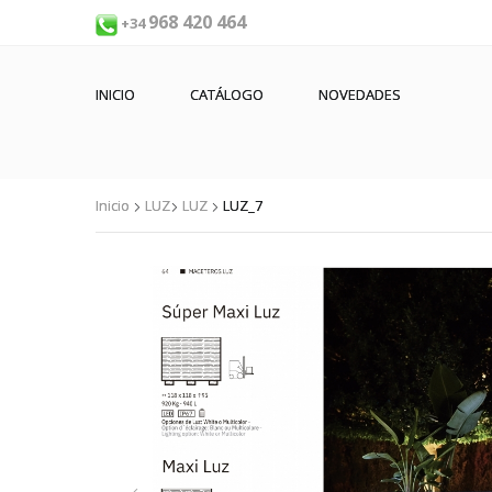
968 420 464
+34
INICIO
CATÁLOGO
NOVEDADES
Inicio
LUZ
LUZ
LUZ_7