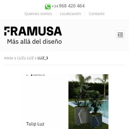
968 420 464
+34
Quienes somos
Localización
Contacto
Inicio
LUZ
LUZ
LUZ_3