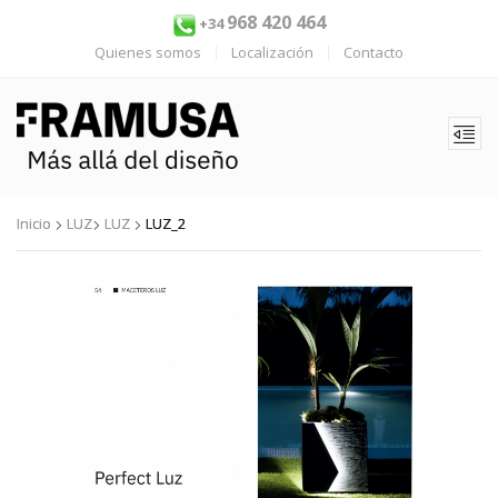
968 420 464
+34
Quienes somos
Localización
Contacto
Inicio
LUZ
LUZ
LUZ_2